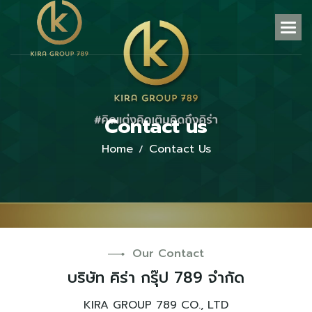
C
o
n
t
a
c
t
u
s
Home
Contact Us
Our Contact
บ
ร
ษ
ท
ค
ร
า
ก
ร
ป
7
8
9
จ
ำ
ก
ด
KIRA GROUP 789 CO., LTD